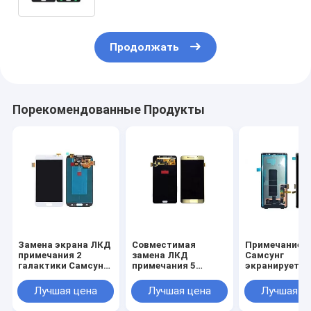
Продолжать
Порекомендованные Продукты
Замена экрана ЛКД
Совместимая
Примечание 8
примечания 2
замена ЛКД
Самсунг
галактики Самсунг,
примечания 5
экранирует
Н7100 Самсунг
галактики Самсунг,
дисплей черн
экранирует набор
первоначальное
замены с
Лучшая цена
Лучшая цена
Лучшая ц
замены
собрание
собранием эк
цифрователя
касания