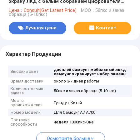
экрану ЛКД с белым собранием цифрователя
рамки
Цена：Consult(Get Latest Price)
MOQ：50пкс и заказ
образца (5-10пкс)
Лучшая цена
Контакт
Характер Продукции
,
дисплей самсунг мобильный лькд
Высокий свет
самсунг экранирует набор замены
Время доставки
около 3-7 дней работы
Количество мин
50пкс и заказ образца (5-10пкс)
заказа
Место
Гуандун, Китай
происхождения
Номер модели
Для Самсунг А7 А700
Поставка
неделя 1000пкс-Оне
способности
Осмотрите больше