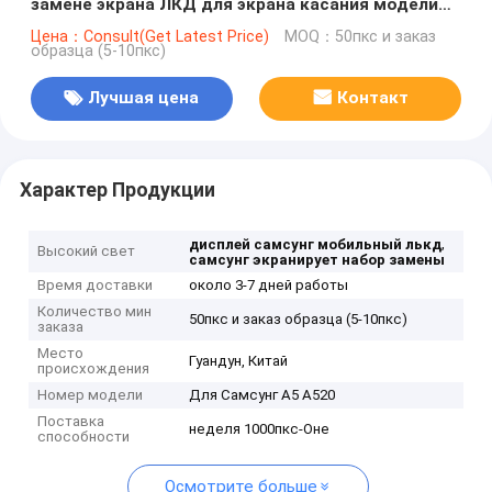
замене экрана ЛКД для экрана касания модели
А5 А520
Цена：Consult(Get Latest Price)
MOQ：50пкс и заказ
образца (5-10пкс)
Лучшая цена
Контакт
Характер Продукции
,
дисплей самсунг мобильный лькд
Высокий свет
самсунг экранирует набор замены
Время доставки
около 3-7 дней работы
Количество мин
50пкс и заказ образца (5-10пкс)
заказа
Место
Гуандун, Китай
происхождения
Номер модели
Для Самсунг А5 А520
Поставка
неделя 1000пкс-Оне
способности
Осмотрите больше