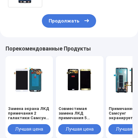
Продолжать
Порекомендованные Продукты
Замена экрана ЛКД
Совместимая
Примечание 8
примечания 2
замена ЛКД
Самсунг
галактики Самсунг,
примечания 5
экранирует
Н7100 Самсунг
галактики Самсунг,
дисплей черн
экранирует набор
первоначальное
замены с
Лучшая цена
Лучшая цена
Лучшая ц
замены
собрание
собранием эк
цифрователя
касания