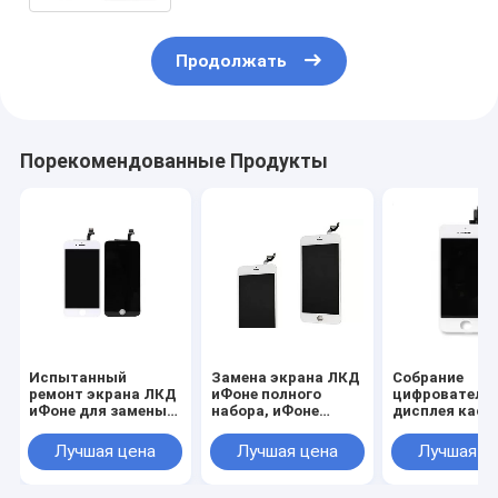
Продолжать
Порекомендованные Продукты
Испытанный
Замена экрана ЛКД
Собрание
ремонт экрана ЛКД
иФоне полного
цифрователя
иФоне для замены
набора, иФоне
дисплея каса
дисплея ЛКД иФоне
экран касания ЛКД
ЛКД экрана 
6
иФоне 6 серий
5с первонача
Лучшая цена
Лучшая цена
Лучшая ц
Ифоне ЛКД