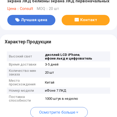
экрана ЛКД белизны экрана ЛКД первоначальных
Цена：Consult
MOQ：20 шт
Лучшая цена
Контакт
Характер Продукции
,
дисплей LCD iPhone
Высокий свет
ифоне лькд и цифрователь
Время доставки
3-5 дней
Количество мин
20 шт
заказа
Место
Китай
происхождения
Номер модели
иФоне 7 ЛКД
Поставка
1000 штук в неделю
способности
Осмотрите больше