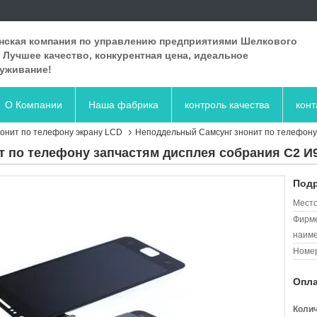
нская компания по управлению предприятиями Шелкового
. Лучшее качество, конкурентная цена, идеальное
уживание!
О Компании
Наша фабрика
контроль качества
кон
онит по телефону экрану LCD
Неподдельный Самсунг знонит по телефону
 по телефону запчастям дисплея собрания С2 И
Подр
Место
Фирм
наиме
Номер
Опла
Колич