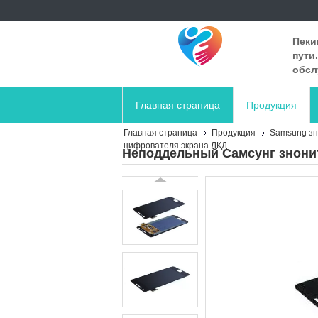
Пеки
пути
обсл
Главная страница
Продукция
Главная страница
Продукция
Samsung зн
цифрователя экрана ЛКД
Неподдельный Самсунг знонит