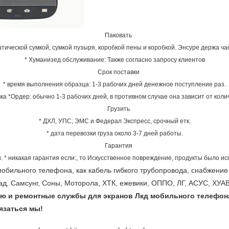
Паковать
атической сумкой, сумкой пузыря, коробкой пены и коробкой. Энсуре держа ча
* Хуманизед обслуживание: Также согласно запросу клиентов
Срок поставки
* время выполнения образца: 1-3 рабочих дней денежное поступление раз.
ка *Ордер: обычно 1-3 рабочих дней, в противном случае она зависит от коли
Грузить
* ДХЛ, УПС, ЭМС и Федерал Экспресс, срочный етк.
* дата перевозки груза около 3-7 дней работы.
Гарантия
. * никакая гарантия если:, то Искусственное повреждение, продукты было и
обильного телефона, как кабель гибкого трубопровода, снабжение
ад, Самсунг, Соны, Моторола, ХТК, ежевики, ОППО, ЛГ, АСУС, ХУАВ
ю и ремонтные службы для экранов Лкд мобильного телефон
язаться мы!