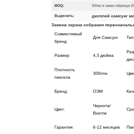
MOQ:
50пкс и заказ образца (5
дисплей самсунг м
Выделить:
Замена экрана собрания первоначаль
Совместимый
Для Самсунг
Тип
бренд:
Раз
Размер:
4,3 дюйма
дис
Плотность
300ппи
Цве
пиксела
Бренд:
ОЭМ
Кач
Чернота/
Цвет:
Сро
Вхитле
Гарантия:
6-12 месяцев
Пак