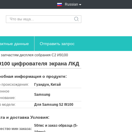
Russian
search
тактные данные
Отправить запрос
 запчастям дисплея собрания С2 И9100
9100 цифрователя экрана ЛКД
обная информация о продукте:
 происхождения:
Гуандун, Китай
енное
Samsung
нование:
 модели:
Для Samsung S2 I9100
та и доставка Условия:
50пкс и заказ образца (5-
ество мин заказа: