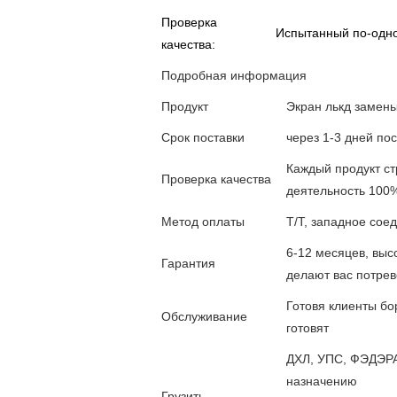
Проверка
Испытанный по-одно
качества:
Подробная информация
Продукт
Экран лькд замены
Срок поставки
через 1-3 дней по
Каждый продукт ст
Проверка качества
деятельность 100
Метод оплаты
Т/Т, западное сое
6-12 месяцев, вы
Гарантия
делают вас потрев
Готовя клиенты бо
Обслуживание
готовят
ДХЛ, УПС, ФЭДЭРА
назначению
Грузить