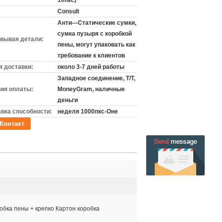
10пкс)
Consult
Анти---Статические сумки,
сумка пузыря с коробкой
вывая детали:
пены, могут упаковать как
требование к клиентов
 доставки:
около 3-7 дней работы
Западное соединение, T/T,
ия оплаты:
MoneyGram, наличные
деньги
вка способности:
неделя 1000пкс-Оне
Контакт
робка пены + крепко Картон коробка