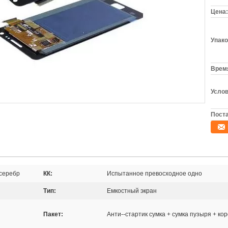
Цена:
Упако
Время
Услов
Поста
 серебр
КК:
Испытанное превосходное одно
Тип:
Емкостный экран
Пакет:
Анти--стартик сумка + сумка пузыря + ко