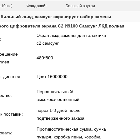
-10пкс)
Фондовой:
Большой внутри
обильный лькд
самсунг экранирует набор замены
,
ного цифрователя экрана С2 И9100 Самсунг ЛКД полная
Экран лькд замены для галактики
:
с2 самсунг
решение
480*800
плея
т дисплея
Цвет 16000000
Первоначальный/
ество:
высококачественный
через 1-3 дней после
к поставки:
подтверженного заказа
Противостатическая сумка, сумка
овать:
пузыря, коробка пены, коробка