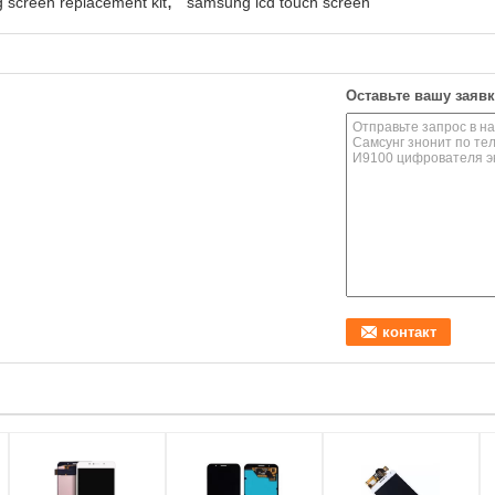
,
screen replacement kit
samsung lcd touch screen
Оставьте вашу заявк