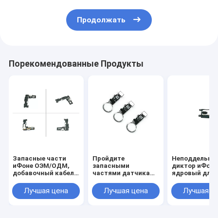
Продолжать
Порекомендованные Продукты
Запасные части
Пройдите
Неподдельны
иФоне ОЭМ/ОДМ,
запасными
диктор иФоне
добавочный кабель
частями датчика
ядровый для
гибкого
ИД касания кнопку
замены дикт
трубопровода
Ифоне 7
иФоне наушн
Лучшая цена
Лучшая цена
Лучшая ц
иФоне камеры
добавочную
задней части зада 7
домашнюю
запасные части