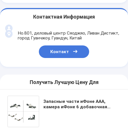
Контактная Информация
Но.801, деловый центр Сяоджяо, Ливан Дистикт,
город Гуанчжоу, Гуандун, Китай
Контакт
Получить Лучшую Цену Для
Запасные части иФоне ААА,
камера иФоне 6 добавочная
передняя с кабелем гибкого
трубопровода загрузочного люка