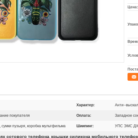
Цена:
Упако
Время
Услов
Поста
Характер:
Анти--выска
вание покупателя
Оплата:
Западное со
, сумки пузыря, коробка мультфильма
Шиипинг:
УПС ЭМС Д
ях сотового телефона
крышки силикона мобильного телефо
,