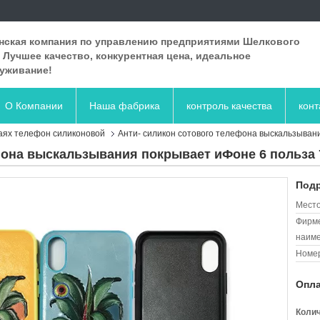
нская компания по управлению предприятиями Шелкового
. Лучшее качество, конкурентная цена, идеальное
уживание!
О Компании
Наша фабрика
контроль качества
кон
чаях телефон силиконовой
Анти- силикон сотового телефона выскальзывани
фона выскальзывания покрывает иФоне 6 польза 7
Подр
Место
Фирм
наиме
Номер
Опла
Колич