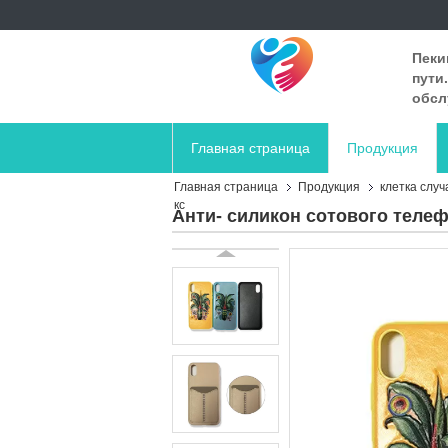
Пеки
пути
обсл
Главная страница
Продукция
Главная страница
Продукция
клетка слу
кс
Анти- силикон сотового теле