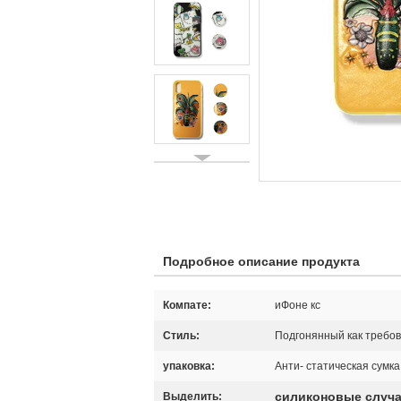
Подробное описание продукта
Компате:
иФоне кс
Стиль:
Подгонянный как требо
упаковка:
Анти- статическая сумка
силиконовые случа
Выделить: