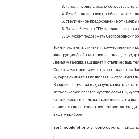
Грязь и чернила можно обтереть легко с
Дизайн полного охвата обеспечивает по
Увеличенное предохранение от камеры с
Валики бампера ТПУ предлагают против
Он может поддержать беспроводной пору
Тонкий, холеный, стильный, дружественный к к
конструкция Двойн-материала поглощает удар 
Легкая установка защищает и стылизес ваш т
Серия симметрии также отличает поднятым ба
И, серия симметрии позволяет быстро, выскаль
Введение Германии выдвинуло кровать света те
металлическое простое чувство доски ПК, чувс
частей, имеет идеальное возникновение, и име
оригинала игры точного нижнего клетчатого ди
вашего прибора.
,
тег:
mobile phone silicone covers
silico