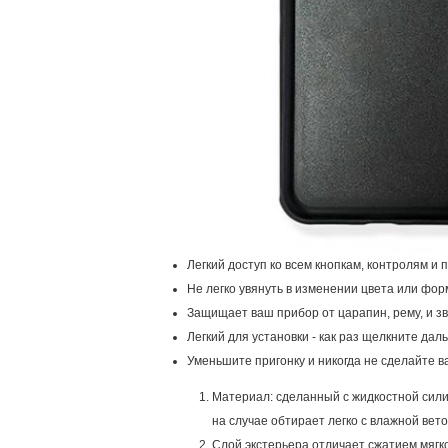
Легкий доступ ко всем кнопкам, контролям и 
Не легко увянуть в изменении цвета или фо
Защищает ваш прибор от царапин, рему, и з
Легкий для установки - как раз щелкните дал
Уменьшите пригонку и никогда не сделайте 
Материал: сделанный с жидкостной сили
на случае обтирает легко с влажной вет
Слой экстерьера отличает сжатием мягко