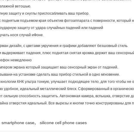
 влажной ветошью.
лную защиту и снуглы приспосабливать ваш прибор.
 поднятым подъемом края объектив фотоаппарата с поверхности, который н
оударную защиту от удара случайных падений или падений
чать нося случай иФоне.
арман дизайн, с цветами укручения и графики добавляют безшовный стиль
и выдерживает падения, плюс поднятая снятая кромка держит ваш сенсорны
елефон немедленно
мпером экрана который защищает ваш сенсорный экран от падений.
зывани-на установке сделать ваш прибор стильной в одно мгновение.
хнологии КНК ультра тонкую, улучшает подходящее тело, для того чтобы не 
тво удобное, идеальный металлический блеск. Сформированный в органическое
ет сильную способность защитить. Автономная камера, вспышка, отверстие д
зайна отверстия идеальный. Все вырезы и кнопки точно конструированы для 
,
ne smartphone case
silicone cell phone cases