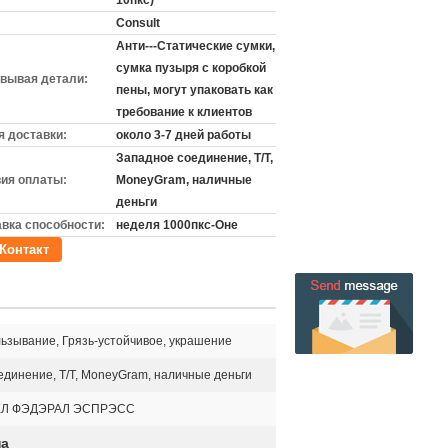
10пкс)
Consult
Анти---Статические сумки,
сумка пузыря с коробкой
вывая детали:
пены, могут упаковать как
требование к клиентов
 доставки:
около 3-7 дней работы
Западное соединение, T/T,
ия оплаты:
MoneyGram, наличные
деньги
вка способности:
неделя 1000пкс-Оне
Контакт
льзывание, Грязь-устойчивое, украшение
единение, T/T, MoneyGram, наличные деньги
ХЛ ФЭДЭРАЛ ЭСПРЭСС
на