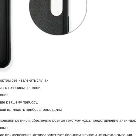
портам без извлекать случай
рмы с течением времени
вонов
ьше к вашему прибору.
ваши выглядеть прибора громоздким
коновой резиной, обеспечьте ровную текстуру кожи, представление анти--ца
ошью.
го прикосновения которое чувствует большим в руках и не-выскальзывании.