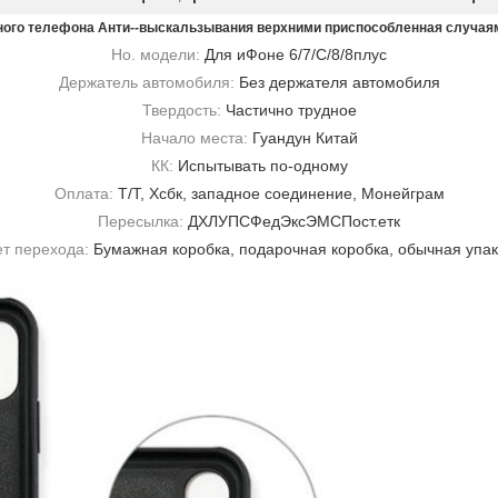
ного телефона Анти--выскальзывания верхними приспособленная случаям
Но. модели:
Для иФоне 6/7/С/8/8плус
Держатель автомобиля:
Без держателя автомобиля
Твердость:
Частично трудное
Начало места:
Гуандун Китай
КК:
Испытывать по-одному
Оплата:
Т/Т, Хсбк, западное соединение, Монейграм
Пересылка:
ДХЛУПСФедЭксЭМСПост.етк
ет перехода:
Бумажная коробка, подарочная коробка, обычная упак