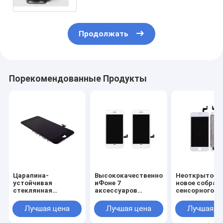
Продолжать
Порекомендованные Продукты
Царапина-
Высококачественное
Неоткрытое 
устойчивая
иФоне 7
новое собран
стеклянная
аксессуаров
сенсорного э
несущая экрана
сотового телефона
ЛКД сотовог
Ифоне 7 ЛКД
объектива экрана
телефона для
Лучшая цена
Лучшая цена
Лучшая ц
знонит по телефону
ЛКД телефонов
иФоне 6С, бел
ОЭМ запасных
несущей
черноты