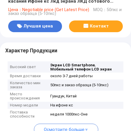
касания Ифоне кс Лкд экрана ЛКД сотового
телефона
Цена：Negotiable price (Get Latest Price)
MOQ：50пкс и
заказ образца (5-10пкс)
Лучшая цена
Контакт
Характер Продукции
,
Экран LCD Smartphone
Высокий свет
Мобильный телефон LCD экран
Время доставки
около 3-7 дней работы
Количество мин
50пкс и заказ образца (5-10пкс)
заказа
Место
Гуандун, Китай
происхождения
Номер модели
На ифоне кс
Поставка
неделя 1000пкс-Оне
способности
Осмотрите больше