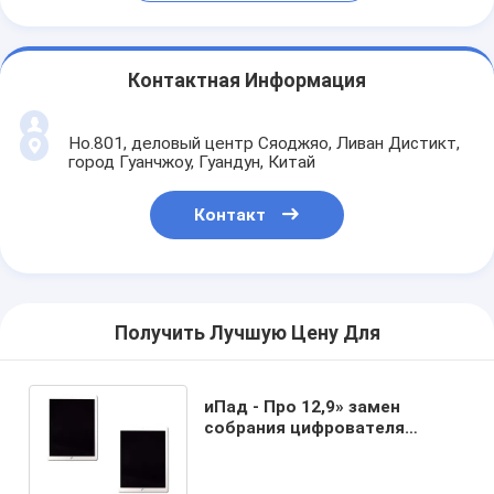
Контактная Информация
Но.801, деловый центр Сяоджяо, Ливан Дистикт,
город Гуанчжоу, Гуандун, Китай
Контакт
Получить Лучшую Цену Для
иПад - Про 12,9» замен
собрания цифрователя
экрана касания дисплея ЛКД
ОЭМ