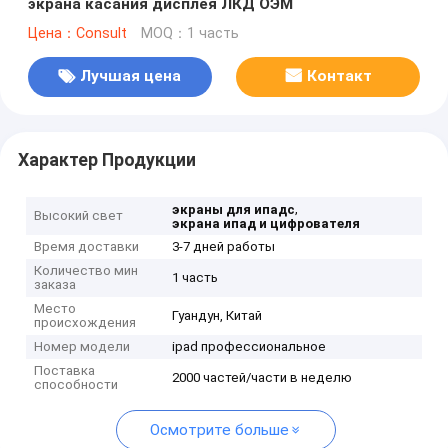
экрана касания дисплея ЛКД ОЭМ
Цена：Consult
MOQ：1 часть
Лучшая цена
Контакт
Характер Продукции
,
экраны для ипадс
Высокий свет
экрана ипад и цифрователя
Время доставки
3-7 дней работы
Количество мин
1 часть
заказа
Место
Гуандун, Китай
происхождения
Номер модели
ipad профессиональное
Поставка
2000 частей/части в неделю
способности
Осмотрите больше