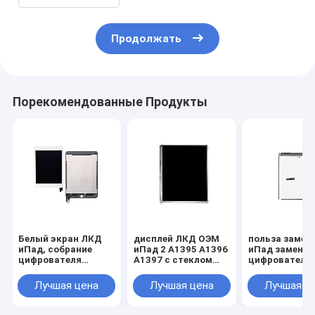
Продолжать
Порекомендованные Продукты
Белый экран ЛКД
дисплей ЛКД ОЭМ
польза замен
иПад, собрание
иПад 2 А1395 А1396
иПад замены
цифрователя
А1397 с стеклом
цифрователя
касания для иПад
цифрователя
экрана ЛКД 
мини 4 А1538 А155
экрана касания
Ген иПад мини
Лучшая цена
Лучшая цена
Лучшая ц
ая