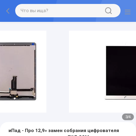
3
/
4
иПад - Про 12,9» замен собрания цифрователя